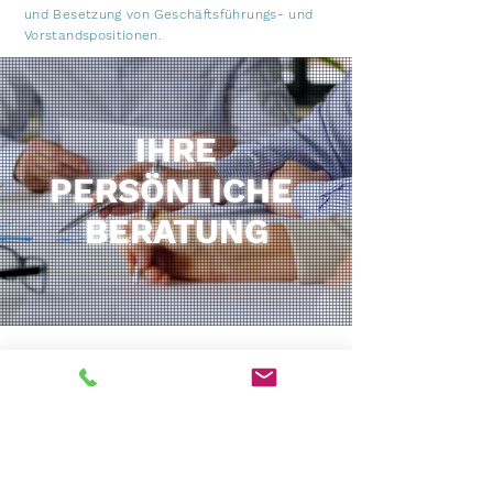
und Besetzung von Geschäftsführungs- und
Vorstandspositionen.
IHRE
PERSÖNLICHE
BERATUNG
Wenn Sie weiterführende Informationen
benötigen oder Fragen haben, senden
Sie uns eine E-Mail oder nutzen Sie
bequem unser Anfrageformular.
Wir setzen uns schnellstmöglich mit