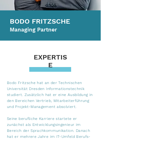
BODO FRITZSCHE
Managing Partner
EXPERTIS
E
Bodo Fritzsche hat an der Technischen
Universität Dresden Informationstechnik
studiert. Zusätzlich hat er eine Ausbildung in
den Bereichen Vertrieb, Mitarbeiterführung
und Projekt-Management absolviert.
Seine berufliche Karriere startete er
zunächst als Entwicklungsingenieur im
Bereich der Sprachkommunikation. Danach
hat er mehrere Jahre im IT-Umfeld Berufs-